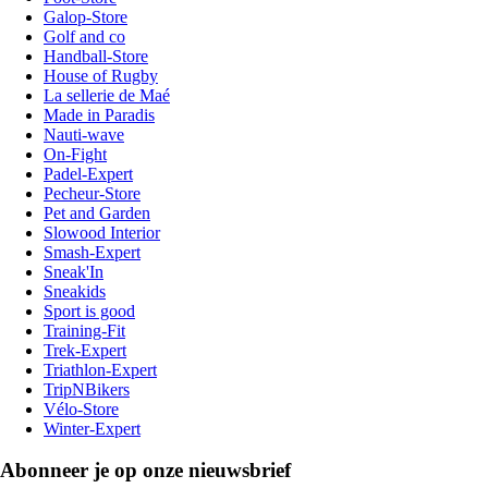
Galop-Store
Golf and co
Handball-Store
House of Rugby
La sellerie de Maé
Made in Paradis
Nauti-wave
On-Fight
Padel-Expert
Pecheur-Store
Pet and Garden
Slowood Interior
Smash-Expert
Sneak'In
Sneakids
Sport is good
Training-Fit
Trek-Expert
Triathlon-Expert
TripNBikers
Vélo-Store
Winter-Expert
Abonneer je op onze nieuwsbrief