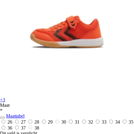
+3
Maat
*
Maattabel
26
27
28
29
30
31
32
33
34
35
36
37
38
Dit veld is verplicht