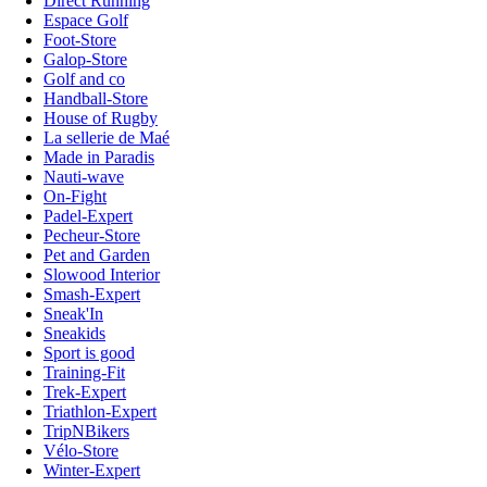
Direct Running
Espace Golf
Foot-Store
Galop-Store
Golf and co
Handball-Store
House of Rugby
La sellerie de Maé
Made in Paradis
Nauti-wave
On-Fight
Padel-Expert
Pecheur-Store
Pet and Garden
Slowood Interior
Smash-Expert
Sneak'In
Sneakids
Sport is good
Training-Fit
Trek-Expert
Triathlon-Expert
TripNBikers
Vélo-Store
Winter-Expert