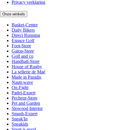
Privacy verklaring
Onze winkels
Basket-Center
Daily Bikers
Direct Running
Espace Golf
Foot-Store
Galop-Store
Golf and co
Handball-Store
House of Rugby
La sellerie de Maé
Made in Paradis
Nauti-wave
On-Fight
Padel-Expert
Pecheur-Store
Pet and Garden
Slowood Interior
Smash-Expert
Sneak'In
Sneakids
Sport is good