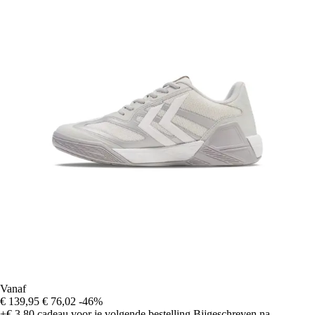
Vanaf
€ 139,95
€ 76,02
-46%
+€ 3,80
cadeau voor je volgende bestelling
Bijgeschreven na