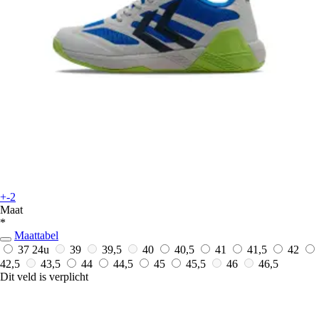
+-2
Maat
*
Maattabel
37
24u
39
39,5
40
40,5
41
41,5
42
42,5
43,5
44
44,5
45
45,5
46
46,5
Dit veld is verplicht