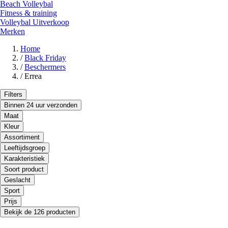
Beach Volleybal
Fitness & training
Volleybal Uitverkoop
Merken
Home
/
Black Friday
/
Beschermers
/
Errea
Filters
Binnen 24 uur verzonden
Maat
Kleur
Assortiment
Leeftijdsgroep
Karakteristiek
Soort product
Geslacht
Sport
Prijs
Bekijk de 126 producten