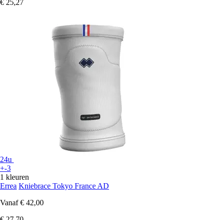
€ 25,27
24u
+-3
1 kleuren
Errea
Kniebrace Tokyo France AD
Vanaf
€ 42,00
€ 27,70