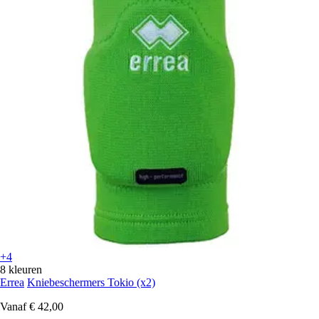
+4
8 kleuren
Errea
Kniebeschermers Tokio (x2)
Vanaf
€ 42,00