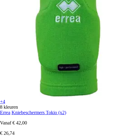
+4
8 kleuren
Errea
Kniebeschermers Tokio (x2)
Vanaf
€ 42,00
€ 26,74