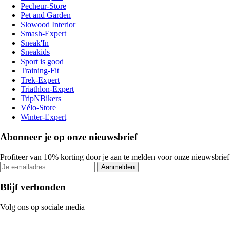
Pecheur-Store
Pet and Garden
Slowood Interior
Smash-Expert
Sneak'In
Sneakids
Sport is good
Training-Fit
Trek-Expert
Triathlon-Expert
TripNBikers
Vélo-Store
Winter-Expert
Abonneer je op onze nieuwsbrief
Profiteer van 10% korting door je aan te melden voor onze nieuwsbrief
Aanmelden
Blijf verbonden
Volg ons op sociale media