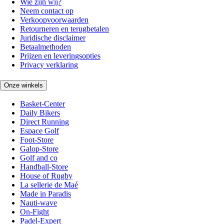
Wie zijn wij?
Neem contact op
Verkoopvoorwaarden
Retourneren en terugbetalen
Juridische disclaimer
Betaalmethoden
Prijzen en leveringsopties
Privacy verklaring
Onze winkels
Basket-Center
Daily Bikers
Direct Running
Espace Golf
Foot-Store
Galop-Store
Golf and co
Handball-Store
House of Rugby
La sellerie de Maé
Made in Paradis
Nauti-wave
On-Fight
Padel-Expert