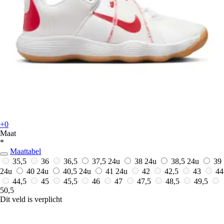
+0
Maat
*
Maattabel
35,5
36
36,5
37,5
24u
38
24u
38,5
24u
39
24u
40
24u
40,5
24u
41
24u
42
42,5
43
44
44,5
45
45,5
46
47
47,5
48,5
49,5
50,5
Dit veld is verplicht