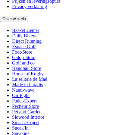
Prijzen en leveringsopties
Privacy verklaring
Onze winkels
Basket-Center
Daily Bikers
Direct Running
Espace Golf
Foot-Store
Galop-Store
Golf and co
Handball-Store
House of Rugby
La sellerie de Maé
Made in Paradis
Nauti-wave
On-Fight
Padel-Expert
Pecheur-Store
Pet and Garden
Slowood Interior
Smash-Expert
Sneak'In
Sneakids