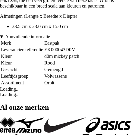
Pak'r®®, die een veel grotere versie van deze tas is. Orbit is
beschikbaar in een breed scala aan kleuren en patronen.
Afmetingen (Lengte x Breedte x Diepte)
33.5 cm x 23.0 cm x 15.0 cm
Aanvullende informatie
Merk
Eastpak
Leveranciersreferentie
EK000043D0M
Kleur
d0m mickey patch
Kleur
Rood
Geslacht
Gemengd
Leeftijdsgroep
Volwassene
Assortiment
Orbit
Loading...
Loading...
Al onze merken