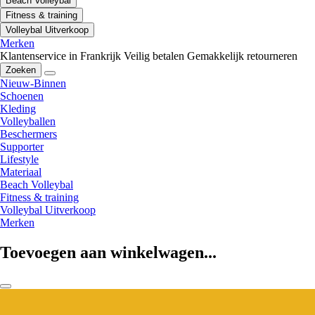
Beach Volleybal
Fitness & training
Volleybal Uitverkoop
Merken
Klantenservice in Frankrijk
Veilig betalen
Gemakkelijk retourneren
Zoeken
Nieuw-Binnen
Schoenen
Kleding
Volleyballen
Beschermers
Supporter
Lifestyle
Materiaal
Beach Volleybal
Fitness & training
Volleybal Uitverkoop
Merken
Toevoegen aan winkelwagen...