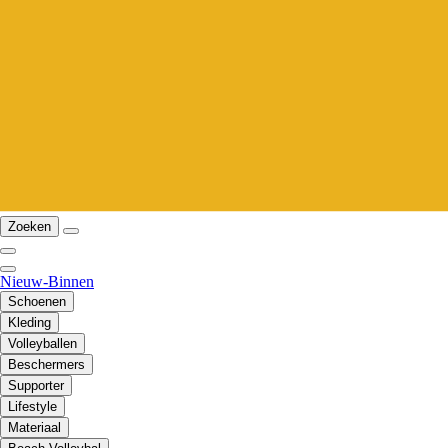
Zoeken
Nieuw-Binnen
Schoenen
Kleding
Volleyballen
Beschermers
Supporter
Lifestyle
Materiaal