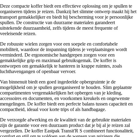
Deze compacte koffer biedt een effectieve oplossing om je spullen te
organiseren tijdens je reizen. Dankzij het slimme ontwerp maakt hij het
transport gemakkelijker en biedt hij bescherming voor je persoonlijke
spullen. De constructie van duurzame materialen garandeert
uitstekende duurzaamheid, zelfs tijdens de meest frequente of
veeleisende reizen.
De robuuste wielen zorgen voor een soepele en comfortabele
mobiliteit, waardoor de inspanning tijdens je verplaatsingen wordt
verminderd. De ergonomische handgrepen zorgen voor een
gemakkelijke grip en maximaal gebruiksgemak. De koffer is
ontworpen om gemakkelijk te hanteren in krappe ruimtes, zoals
luchthavengangen of openbaar vervoer.
Van binnenuit biedt een goed ingedeelde opbergruimte je de
mogelijkheid om je spullen georganiseerd te houden. Slim geplaatste
compartimenten vergemakkelijken het opbergen van je kleding,
accessoires en documenten, en voorkomen kreukels en ongewenste
mengelingen. De koffer biedt een perfecte balans tussen capaciteit en
compactheid, ideaal voor korte trips of als handbagage.
De verzorgde afwerking en de kwaliteit van de gebruikte materialen
zijn de garantie voor een duurzaam product dat je bij al je reizen zal
vergezellen. De koffer Eastpak Transit'R S combineert functionaliteit,
comfort en stijl om te voldoen aan de wensen van reizigers die