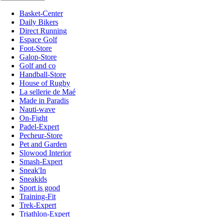
Basket-Center
Daily Bikers
Direct Running
Espace Golf
Foot-Store
Galop-Store
Golf and co
Handball-Store
House of Rugby
La sellerie de Maé
Made in Paradis
Nauti-wave
On-Fight
Padel-Expert
Pecheur-Store
Pet and Garden
Slowood Interior
Smash-Expert
Sneak'In
Sneakids
Sport is good
Training-Fit
Trek-Expert
Triathlon-Expert