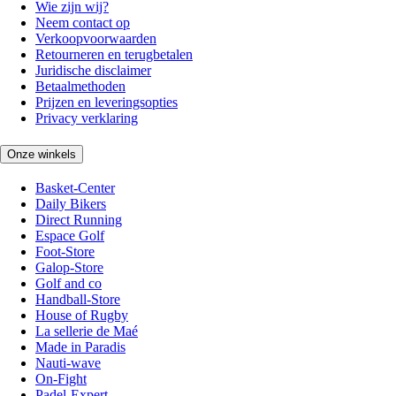
Wie zijn wij?
Neem contact op
Verkoopvoorwaarden
Retourneren en terugbetalen
Juridische disclaimer
Betaalmethoden
Prijzen en leveringsopties
Privacy verklaring
Onze winkels
Basket-Center
Daily Bikers
Direct Running
Espace Golf
Foot-Store
Galop-Store
Golf and co
Handball-Store
House of Rugby
La sellerie de Maé
Made in Paradis
Nauti-wave
On-Fight
Padel-Expert