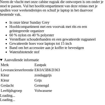
Neem de vlucht met onze cabine rugzak die ontworpen is om onder je
stoel te passen. Vul het hoofdcompartiment van deze reistas met je
spullen voor weekendreisjes en schuif je laptop in het daarvoor
bestemde vak.
In onze kleur Sunday Grey
Hoofdcompartiment met een voorvak met rits en een
geïntegreerde organizer
60 % nylon en 40 % polyester
Verstelbare schouderbanden en een gewatteerde rugpaneel
Gewatteerde hoes voor laptops tot 15 inch
Band om het accessoire aan je koffer te bevestigen
Waterafstotende stof
Aanvullende informatie
Merk
Eastpak
Leveranciersreferentie
EK0A5BKD363
Kleur
zondaggrijs
Kleur
Grijs
Geslacht
Gemengd
Leeftijdsgroep
Volwassene
Loading...
Loading...