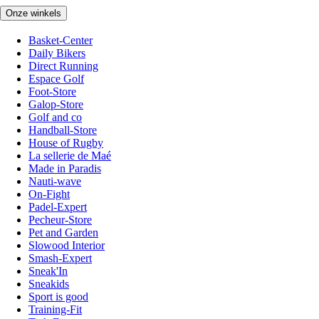
Onze winkels
Basket-Center
Daily Bikers
Direct Running
Espace Golf
Foot-Store
Galop-Store
Golf and co
Handball-Store
House of Rugby
La sellerie de Maé
Made in Paradis
Nauti-wave
On-Fight
Padel-Expert
Pecheur-Store
Pet and Garden
Slowood Interior
Smash-Expert
Sneak'In
Sneakids
Sport is good
Training-Fit