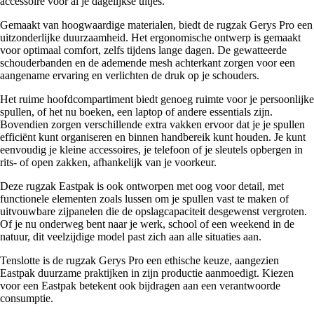
accessoire voor al je dagelijkse uitjes.
Gemaakt van hoogwaardige materialen, biedt de rugzak Gerys Pro een
uitzonderlijke duurzaamheid. Het ergonomische ontwerp is gemaakt
voor optimaal comfort, zelfs tijdens lange dagen. De gewatteerde
schouderbanden en de ademende mesh achterkant zorgen voor een
aangename ervaring en verlichten de druk op je schouders.
Het ruime hoofdcompartiment biedt genoeg ruimte voor je persoonlijke
spullen, of het nu boeken, een laptop of andere essentials zijn.
Bovendien zorgen verschillende extra vakken ervoor dat je je spullen
efficiënt kunt organiseren en binnen handbereik kunt houden. Je kunt
eenvoudig je kleine accessoires, je telefoon of je sleutels opbergen in
rits- of open zakken, afhankelijk van je voorkeur.
Deze rugzak Eastpak is ook ontworpen met oog voor detail, met
functionele elementen zoals lussen om je spullen vast te maken of
uitvouwbare zijpanelen die de opslagcapaciteit desgewenst vergroten.
Of je nu onderweg bent naar je werk, school of een weekend in de
natuur, dit veelzijdige model past zich aan alle situaties aan.
Tenslotte is de rugzak Gerys Pro een ethische keuze, aangezien
Eastpak duurzame praktijken in zijn productie aanmoedigt. Kiezen
voor een Eastpak betekent ook bijdragen aan een verantwoorde
consumptie.