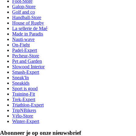
Foot-Store
Galop-Store
Golf and co
Handball-Store
House of Rugby
La sellerie de Maé
Made in Paradis
Nauti-wave
On-Fight
Padel-Expert
Pecheur-Store
Pet and Garden
Slowood Interior
Smash-Expert
Sneak'In
Sneakids
Sport is good
Training-Fit
Trek-Expert
Triathlon-Expert
TripNBikers
Vélo-Store
Winter-Expert
Abonneer je op onze nieuwsbrief