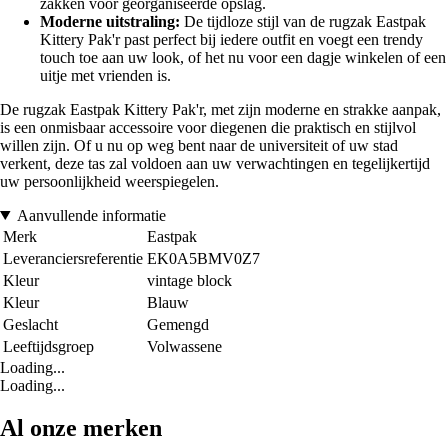
zakken voor georganiseerde opslag.
Moderne uitstraling:
De tijdloze stijl van de rugzak Eastpak
Kittery Pak'r past perfect bij iedere outfit en voegt een trendy
touch toe aan uw look, of het nu voor een dagje winkelen of een
uitje met vrienden is.
De rugzak Eastpak Kittery Pak'r, met zijn moderne en strakke aanpak,
is een onmisbaar accessoire voor diegenen die praktisch en stijlvol
willen zijn. Of u nu op weg bent naar de universiteit of uw stad
verkent, deze tas zal voldoen aan uw verwachtingen en tegelijkertijd
uw persoonlijkheid weerspiegelen.
Aanvullende informatie
Merk
Eastpak
Leveranciersreferentie
EK0A5BMV0Z7
Kleur
vintage block
Kleur
Blauw
Geslacht
Gemengd
Leeftijdsgroep
Volwassene
Loading...
Loading...
Al onze merken