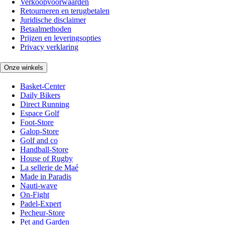
Verkoopvoorwaarden
Retourneren en terugbetalen
Juridische disclaimer
Betaalmethoden
Prijzen en leveringsopties
Privacy verklaring
Onze winkels
Basket-Center
Daily Bikers
Direct Running
Espace Golf
Foot-Store
Galop-Store
Golf and co
Handball-Store
House of Rugby
La sellerie de Maé
Made in Paradis
Nauti-wave
On-Fight
Padel-Expert
Pecheur-Store
Pet and Garden