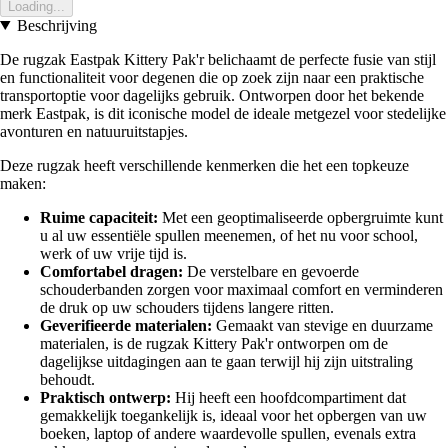
Loading...
Beschrijving
De rugzak Eastpak Kittery Pak'r belichaamt de perfecte fusie van stijl
en functionaliteit voor degenen die op zoek zijn naar een praktische
transportoptie voor dagelijks gebruik. Ontworpen door het bekende
merk Eastpak, is dit iconische model de ideale metgezel voor stedelijke
avonturen en natuuruitstapjes.
Deze rugzak heeft verschillende kenmerken die het een topkeuze
maken:
Ruime capaciteit:
Met een geoptimaliseerde opbergruimte kunt
u al uw essentiële spullen meenemen, of het nu voor school,
werk of uw vrije tijd is.
Comfortabel dragen:
De verstelbare en gevoerde
schouderbanden zorgen voor maximaal comfort en verminderen
de druk op uw schouders tijdens langere ritten.
Geverifieerde materialen:
Gemaakt van stevige en duurzame
materialen, is de rugzak Kittery Pak'r ontworpen om de
dagelijkse uitdagingen aan te gaan terwijl hij zijn uitstraling
behoudt.
Praktisch ontwerp:
Hij heeft een hoofdcompartiment dat
gemakkelijk toegankelijk is, ideaal voor het opbergen van uw
boeken, laptop of andere waardevolle spullen, evenals extra