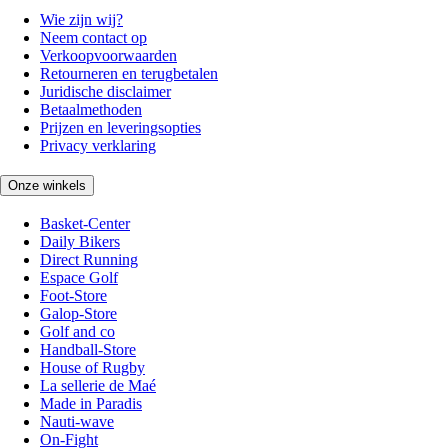
Wie zijn wij?
Neem contact op
Verkoopvoorwaarden
Retourneren en terugbetalen
Juridische disclaimer
Betaalmethoden
Prijzen en leveringsopties
Privacy verklaring
Onze winkels
Basket-Center
Daily Bikers
Direct Running
Espace Golf
Foot-Store
Galop-Store
Golf and co
Handball-Store
House of Rugby
La sellerie de Maé
Made in Paradis
Nauti-wave
On-Fight