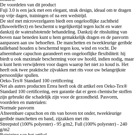
De voordelen van dit product
Fuji 3.0 is een jack met een elegant, strak design, ideaal om te dragen
op vrije dagen, trainingen of na een wedstrijd.
De stof met microvezelgaren biedt een ongelooflijke zachtheid
(fluweeleffect) en beschermt u tegelijkertijd tegen lucht en water
dankzij de waterafstotende behandeling. Dankzij de ritssluiting van
boven naar beneden kunt u hem gemakkelijk dragen en de pasvorm
aanpassen aan uw behoeften. De manchetten en tweekleurige geribde
tailleband houden u beschermd tegen kou, wind en vocht. De
afneembare capuchon garandeert een ongelooflijke flexibiliteit: hij
biedt u ook maximale bescherming voor uw hoofd, indien nodig, maar
u kunt hem verwijderen voor dagen waarop het niet zo koud is. Het
heeft ook twee praktische zijvakken met rits voor uw belangrijkste
persoonlijke spullen.
Oeko-Tex® Standard 100 certificering
Net als autres producten Errea heeft ook dit artikel een Oeko-Tex®
Standard 100 certificering, een garantie dat er geen chemische stoffen
zijn gebruikt die schadelijk zijn voor de gezondheid. Pasvorm,
voordelen en materialen:
Normale pasvorm
Afneembare capuchon en rits van boven tot onder, tweekleurige
geribde manchetten en band, zijzakken met rits
Streepstof (100% polyester) - 95 g/m2, Full (100% polyester) - 240
g/m2
Reiniging van het artikel