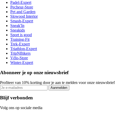
Padel-Expert
Pecheur-Store
Pet and Garden
Slowood Interior
Smash-Expert
Sneak'In
Sneakids
Sport is good
Training-Fit
Trek-Expert
Triathlon-Expert
TripNBikers
Vélo-Store
Winter-Expert
Abonneer je op onze nieuwsbrief
Profiteer van 10% korting door je aan te melden voor onze nieuwsbrief
Aanmelden
Blijf verbonden
Volg ons op sociale media