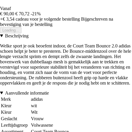
Vanaf
€ 90,00
€ 70,72
-21%
+€ 3,54
cadeau voor je volgende bestelling
Bijgeschreven na
bevestiging van je bestelling
Loading...
Beschrijving
Welke sport je ook beoefent indoor, de Court Team Bounce 2.0 adidas
schoen helpt je beter te presteren. De Bounce-middenzool over de hele
lengte verzacht sprints en dempt zelfs de zwaarste landingen. Het
bovenwerk van dubbellaags mesh is gemakkelijk aan te trekken en
verstevigd voor superieure stabiliteit bij het veranderen van richting en
houding, en vormt zich naar de vorm van de voet voor perfecte
ondersteuning. De rubberen buitenzool heeft grip op harde en vlakke
oppervlakken en geeft je de respons die je nodig hebt om te schitteren.
Aanvullende informatie
Merk
adidas
Kleur
wit
Kleur
Wit
Geslacht
Vrouw
Leeftijdsgroep
Volwassene
Assortiment
Court Team Bounce