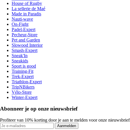
House of Rugby
La sellerie de Maé
Made in Paradis
Nauti-wave
On-Fight
Padel-Expert
Pecheur-Store
Pet and Garden
Slowood Interior
Smash-Expert
Sneak'In
Sneakids
Sport is good
Training-Fit
Trek-Expert
Triathlon-Expert
TripNBikers
Vélo-Store
Winter-Expert
Abonneer je op onze nieuwsbrief
Profiteer van 10% korting door je aan te melden voor onze nieuwsbrief
Aanmelden