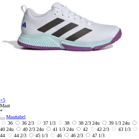
+5
Maat
*
Maattabel
36
36 2/3
37 1/3
38
38 2/3
24u
39 1/3
24u
40
24u
40 2/3
24u
41 1/3
24u
42
42 2/3
43 1/3
44
44 2/3
45 1/3
46
46 2/3
47 1/3