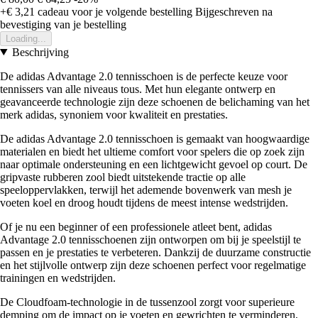
+€ 3,21
cadeau voor je volgende bestelling
Bijgeschreven na
bevestiging van je bestelling
Loading...
Beschrijving
De adidas Advantage 2.0 tennisschoen is de perfecte keuze voor
tennissers van alle niveaus tous. Met hun elegante ontwerp en
geavanceerde technologie zijn deze schoenen de belichaming van het
merk adidas, synoniem voor kwaliteit en prestaties.
De adidas Advantage 2.0 tennisschoen is gemaakt van hoogwaardige
materialen en biedt het ultieme comfort voor spelers die op zoek zijn
naar optimale ondersteuning en een lichtgewicht gevoel op court. De
gripvaste rubberen zool biedt uitstekende tractie op alle
speeloppervlakken, terwijl het ademende bovenwerk van mesh je
voeten koel en droog houdt tijdens de meest intense wedstrijden.
Of je nu een beginner of een professionele atleet bent, adidas
Advantage 2.0 tennisschoenen zijn ontworpen om bij je speelstijl te
passen en je prestaties te verbeteren. Dankzij de duurzame constructie
en het stijlvolle ontwerp zijn deze schoenen perfect voor regelmatige
trainingen en wedstrijden.
De Cloudfoam-technologie in de tussenzool zorgt voor superieure
demping om de impact op je voeten en gewrichten te verminderen,