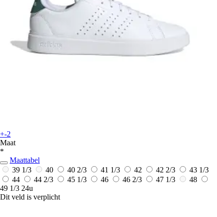
+-2
Maat
*
Maattabel
39 1/3
40
40 2/3
41 1/3
42
42 2/3
43 1/3
44
44 2/3
45 1/3
46
46 2/3
47 1/3
48
49 1/3
24u
Dit veld is verplicht