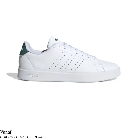
Vanaf
€ 80,00
€ 64,25
-20%