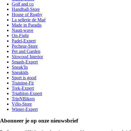
Golf and co
Handball-Store
House of Rugby
La sellerie de Maé
Made in Paradis
Nauti-wave
On-Fight
Padel-Expert
Pecheur-Store
Pet and Garden
Slowood Interior
Smash-Expert
Sneak'In
Sneakids
Sport is good
Training-Fit
Trek-Expert
Triathlon-Expert
TripNBikers
Vélo-Store
Winter-Expert
Abonneer je op onze nieuwsbrief