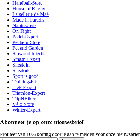
Handball-Store
House of Rugby
La sellerie de Maé
Made in Paradis
Nauti-wave
On-Fight
Padel-Expert
Pecheur-Store
Pet and Garden
Slowood Interior
Smash-Expert
Sneak'In
Sneakids
Sport is good
Training-Fit
Trek-Expert
Triathlon-Expert
TripNBikers
Vélo-Store
Winter-Expert
Abonneer je op onze nieuwsbrief
Profiteer van 10% korting door je aan te melden voor onze nieuwsbrief