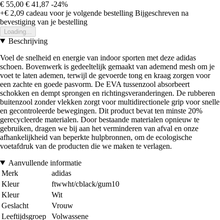
€ 55,00
€ 41,87
-24%
+€ 2,09
cadeau voor je volgende bestelling
Bijgeschreven na
bevestiging van je bestelling
Loading...
Beschrijving
Voel de snelheid en energie van indoor sporten met deze adidas
schoen. Bovenwerk is gedeeltelijk gemaakt van ademend mesh om je
voet te laten ademen, terwijl de gevoerde tong en kraag zorgen voor
een zachte en goede pasvorm. De EVA tussenzool absorbeert
schokken en dempt sprongen en richtingsveranderingen. De rubberen
buitenzool zonder vlekken zorgt voor multidirectionele grip voor snelle
en gecontroleerde bewegingen. Dit product bevat ten minste 20%
gerecycleerde materialen. Door bestaande materialen opnieuw te
gebruiken, dragen we bij aan het verminderen van afval en onze
afhankelijkheid van beperkte hulpbronnen, om de ecologische
voetafdruk van de producten die we maken te verlagen.
Aanvullende informatie
Merk
adidas
Kleur
ftwwht/cblack/gum10
Kleur
Wit
Geslacht
Vrouw
Leeftijdsgroep
Volwassene