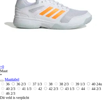
+0
Maat
*
Maattabel
36
36 2/3
37 1/3
38
38 2/3
39 1/3
40
24u
40 2/3
41 1/3
42
42 2/3
43 1/3
44
44 2/3
46 2/3
Dit veld is verplicht