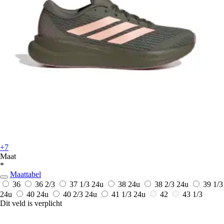
+7
Maat
*
Maattabel
36
36 2/3
37 1/3
24u
38
24u
38 2/3
24u
39 1/3
24u
40
24u
40 2/3
24u
41 1/3
24u
42
43 1/3
Dit veld is verplicht