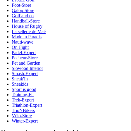
Foot-Store
Galop-Store
Golf and co
Handball-Store
House of Rugby
La sellerie de Maé
Made in Paradis
Nauti-wave
On-Fight
Padel-Expert
Pecheur-Store
Pet and Garden
Slowood Interior
Smash-Expert
Sneak'In
Sneakids
Sport is good
Training-Fit
Trek-Expert
Triathlon-Expert
TripNBikers
Vélo-Store
Winter-Expert