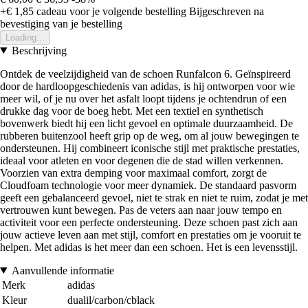
+€ 1,85
cadeau voor je volgende bestelling
Bijgeschreven na
bevestiging van je bestelling
Loading...
Beschrijving
Ontdek de veelzijdigheid van de schoen Runfalcon 6. Geïnspireerd
door de hardloopgeschiedenis van adidas, is hij ontworpen voor wie
meer wil, of je nu over het asfalt loopt tijdens je ochtendrun of een
drukke dag voor de boeg hebt. Met een textiel en synthetisch
bovenwerk biedt hij een licht gevoel en optimale duurzaamheid. De
rubberen buitenzool heeft grip op de weg, om al jouw bewegingen te
ondersteunen. Hij combineert iconische stijl met praktische prestaties,
ideaal voor atleten en voor degenen die de stad willen verkennen.
Voorzien van extra demping voor maximaal comfort, zorgt de
Cloudfoam technologie voor meer dynamiek. De standaard pasvorm
geeft een gebalanceerd gevoel, niet te strak en niet te ruim, zodat je met
vertrouwen kunt bewegen. Pas de veters aan naar jouw tempo en
activiteit voor een perfecte ondersteuning. Deze schoen past zich aan
jouw actieve leven aan met stijl, comfort en prestaties om je vooruit te
helpen. Met adidas is het meer dan een schoen. Het is een levensstijl.
Aanvullende informatie
Merk
adidas
Kleur
dualil/carbon/cblack