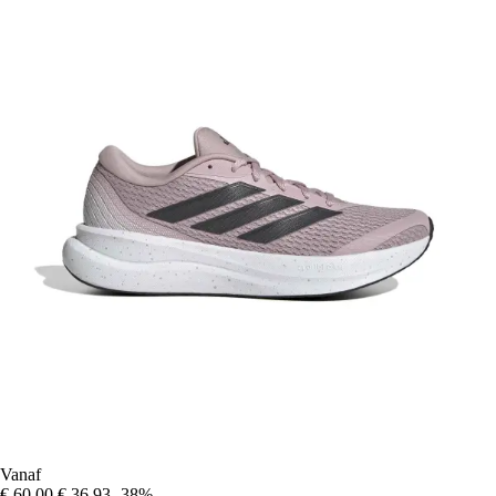
Vanaf
€ 60,00
€ 36,93
-38%