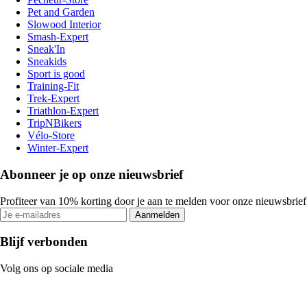
Pet and Garden
Slowood Interior
Smash-Expert
Sneak'In
Sneakids
Sport is good
Training-Fit
Trek-Expert
Triathlon-Expert
TripNBikers
Vélo-Store
Winter-Expert
Abonneer je op onze nieuwsbrief
Profiteer van 10% korting door je aan te melden voor onze nieuwsbrief
Aanmelden
Blijf verbonden
Volg ons op sociale media