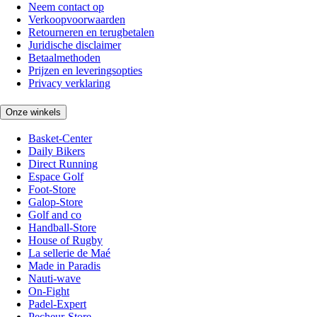
Neem contact op
Verkoopvoorwaarden
Retourneren en terugbetalen
Juridische disclaimer
Betaalmethoden
Prijzen en leveringsopties
Privacy verklaring
Onze winkels
Basket-Center
Daily Bikers
Direct Running
Espace Golf
Foot-Store
Galop-Store
Golf and co
Handball-Store
House of Rugby
La sellerie de Maé
Made in Paradis
Nauti-wave
On-Fight
Padel-Expert
Pecheur-Store