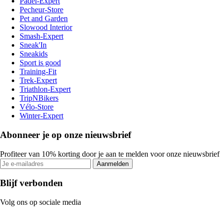
Padel-Expert
Pecheur-Store
Pet and Garden
Slowood Interior
Smash-Expert
Sneak'In
Sneakids
Sport is good
Training-Fit
Trek-Expert
Triathlon-Expert
TripNBikers
Vélo-Store
Winter-Expert
Abonneer je op onze nieuwsbrief
Profiteer van 10% korting door je aan te melden voor onze nieuwsbrief
Aanmelden
Blijf verbonden
Volg ons op sociale media