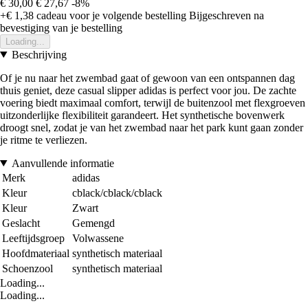
€ 30,00
€ 27,67
-8%
+€ 1,38
cadeau voor je volgende bestelling
Bijgeschreven na
bevestiging van je bestelling
Loading...
Beschrijving
Of je nu naar het zwembad gaat of gewoon van een ontspannen dag
thuis geniet, deze casual slipper adidas is perfect voor jou. De zachte
voering biedt maximaal comfort, terwijl de buitenzool met flexgroeven
uitzonderlijke flexibiliteit garandeert. Het synthetische bovenwerk
droogt snel, zodat je van het zwembad naar het park kunt gaan zonder
je ritme te verliezen.
Aanvullende informatie
Merk
adidas
Kleur
cblack/cblack/cblack
Kleur
Zwart
Geslacht
Gemengd
Leeftijdsgroep
Volwassene
Hoofdmateriaal
synthetisch materiaal
Schoenzool
synthetisch materiaal
Loading...
Loading...