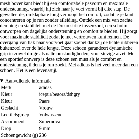
mesh bovenkant biedt hij een comfortabele pasvorm en maximale
ondersteuning, waarbij hij zich naar je voet vormt bij elke stap. De
gewatteerde, omklapbare tong verhoogt het comfort, zodat je je kunt
concentreren op je run zonder afleiding. Ontdek een mix van zachte
demping en stabiliteit met de Dreamstrike tussenzool, een schuim
ontworpen om dagelijks ondersteuning en comfort te bieden. Hij zorgt
voor maximale stabiliteit zodat je met vertrouwen kunt rennen. De
overgang van hak naar voorvoet gaat soepel dankzij de lichte rubberen
buitenzool over de hele lengte. Deze schoen garandeert dynamische
grip in zowel droge als natte omstandigheden, voor stevige afzet. Met
een sportief ontwerp is deze schoen een must als je comfort en
ondersteuning tijdens je run zoekt. Met adidas is het veel meer dan een
schoen. Het is een levensstijl.
Aanvullende informatie
Merk
adidas
Kleur
icepur/beaora/dshgry
Kleur
Paars
Geslacht
Vrouw
Leeftijdsgroep
Volwassene
Assortiment
Supernova
Drop
9 mm
Schoengewicht (g)
236