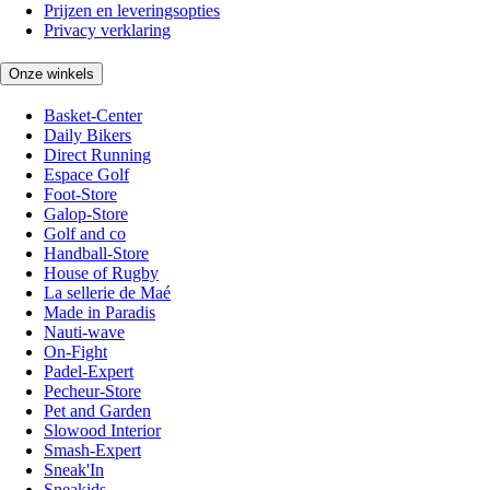
Prijzen en leveringsopties
Privacy verklaring
Onze winkels
Basket-Center
Daily Bikers
Direct Running
Espace Golf
Foot-Store
Galop-Store
Golf and co
Handball-Store
House of Rugby
La sellerie de Maé
Made in Paradis
Nauti-wave
On-Fight
Padel-Expert
Pecheur-Store
Pet and Garden
Slowood Interior
Smash-Expert
Sneak'In
Sneakids