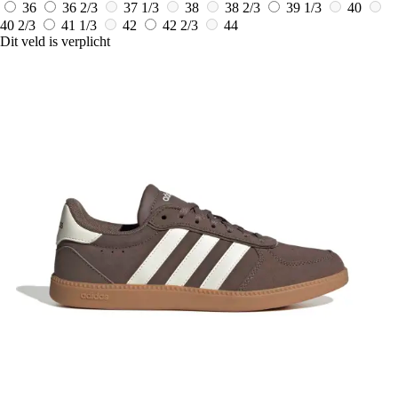
36
36 2/3
37 1/3
38
38 2/3
39 1/3
40
40 2/3
41 1/3
42
42 2/3
44
Dit veld is verplicht