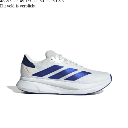
48 2/3
49 1/3
50
50 2/3
Dit veld is verplicht