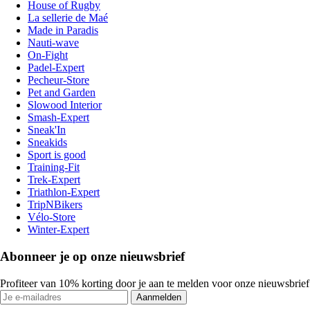
House of Rugby
La sellerie de Maé
Made in Paradis
Nauti-wave
On-Fight
Padel-Expert
Pecheur-Store
Pet and Garden
Slowood Interior
Smash-Expert
Sneak'In
Sneakids
Sport is good
Training-Fit
Trek-Expert
Triathlon-Expert
TripNBikers
Vélo-Store
Winter-Expert
Abonneer je op onze nieuwsbrief
Profiteer van 10% korting door je aan te melden voor onze nieuwsbrief
Aanmelden