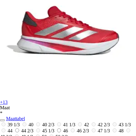
+13
Maat
*
Maattabel
39 1/3
40
40 2/3
41 1/3
42
42 2/3
43 1/3
44
44 2/3
45 1/3
46
46 2/3
47 1/3
48