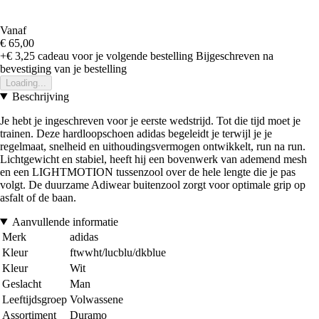
Vanaf
€ 65,00
+€ 3,25
cadeau voor je volgende bestelling
Bijgeschreven na
bevestiging van je bestelling
Loading...
Beschrijving
Je hebt je ingeschreven voor je eerste wedstrijd. Tot die tijd moet je
trainen. Deze hardloopschoen adidas begeleidt je terwijl je je
regelmaat, snelheid en uithoudingsvermogen ontwikkelt, run na run.
Lichtgewicht en stabiel, heeft hij een bovenwerk van ademend mesh
en een LIGHTMOTION tussenzool over de hele lengte die je pas
volgt. De duurzame Adiwear buitenzool zorgt voor optimale grip op
asfalt of de baan.
Aanvullende informatie
Merk
adidas
Kleur
ftwwht/lucblu/dkblue
Kleur
Wit
Geslacht
Man
Leeftijdsgroep
Volwassene
Assortiment
Duramo