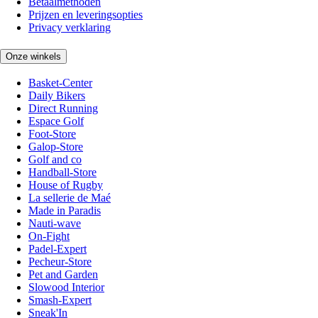
Betaalmethoden
Prijzen en leveringsopties
Privacy verklaring
Onze winkels
Basket-Center
Daily Bikers
Direct Running
Espace Golf
Foot-Store
Galop-Store
Golf and co
Handball-Store
House of Rugby
La sellerie de Maé
Made in Paradis
Nauti-wave
On-Fight
Padel-Expert
Pecheur-Store
Pet and Garden
Slowood Interior
Smash-Expert
Sneak'In