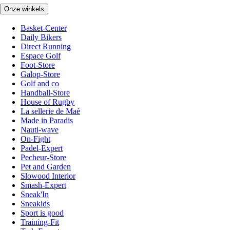
Onze winkels
Basket-Center
Daily Bikers
Direct Running
Espace Golf
Foot-Store
Galop-Store
Golf and co
Handball-Store
House of Rugby
La sellerie de Maé
Made in Paradis
Nauti-wave
On-Fight
Padel-Expert
Pecheur-Store
Pet and Garden
Slowood Interior
Smash-Expert
Sneak'In
Sneakids
Sport is good
Training-Fit