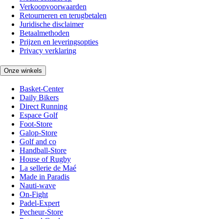
Verkoopvoorwaarden
Retourneren en terugbetalen
Juridische disclaimer
Betaalmethoden
Prijzen en leveringsopties
Privacy verklaring
Onze winkels
Basket-Center
Daily Bikers
Direct Running
Espace Golf
Foot-Store
Galop-Store
Golf and co
Handball-Store
House of Rugby
La sellerie de Maé
Made in Paradis
Nauti-wave
On-Fight
Padel-Expert
Pecheur-Store