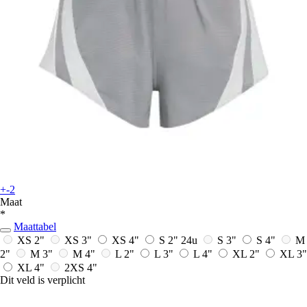
+-2
Maat
*
Maattabel
XS 2"
XS 3"
XS 4"
S 2"
24u
S 3"
S 4"
M
2"
M 3"
M 4"
L 2"
L 3"
L 4"
XL 2"
XL 3"
XL 4"
2XS 4"
Dit veld is verplicht