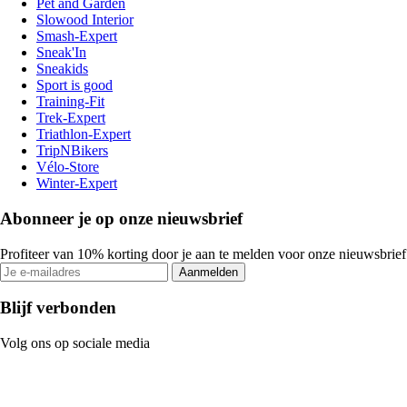
Pet and Garden
Slowood Interior
Smash-Expert
Sneak'In
Sneakids
Sport is good
Training-Fit
Trek-Expert
Triathlon-Expert
TripNBikers
Vélo-Store
Winter-Expert
Abonneer je op onze nieuwsbrief
Profiteer van 10% korting door je aan te melden voor onze nieuwsbrief
Aanmelden
Blijf verbonden
Volg ons op sociale media