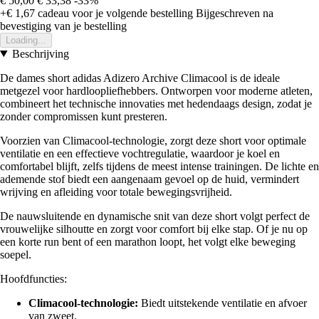
€ 50,00
€ 33,38
-33%
+€ 1,67
cadeau voor je volgende bestelling
Bijgeschreven na
bevestiging van je bestelling
Loading...
Beschrijving
De dames short adidas Adizero Archive Climacool is de ideale
metgezel voor hardloopliefhebbers. Ontworpen voor moderne atleten,
combineert het technische innovaties met hedendaags design, zodat je
zonder compromissen kunt presteren.
Voorzien van Climacool-technologie, zorgt deze short voor optimale
ventilatie en een effectieve vochtregulatie, waardoor je koel en
comfortabel blijft, zelfs tijdens de meest intense trainingen. De lichte en
ademende stof biedt een aangenaam gevoel op de huid, vermindert
wrijving en afleiding voor totale bewegingsvrijheid.
De nauwsluitende en dynamische snit van deze short volgt perfect de
vrouwelijke silhoutte en zorgt voor comfort bij elke stap. Of je nu op
een korte run bent of een marathon loopt, het volgt elke beweging
soepel.
Hoofdfuncties:
Climacool-technologie:
Biedt uitstekende ventilatie en afvoer
van zweet.