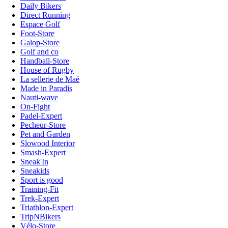
Daily Bikers
Direct Running
Espace Golf
Foot-Store
Galop-Store
Golf and co
Handball-Store
House of Rugby
La sellerie de Maé
Made in Paradis
Nauti-wave
On-Fight
Padel-Expert
Pecheur-Store
Pet and Garden
Slowood Interior
Smash-Expert
Sneak'In
Sneakids
Sport is good
Training-Fit
Trek-Expert
Triathlon-Expert
TripNBikers
Vélo-Store