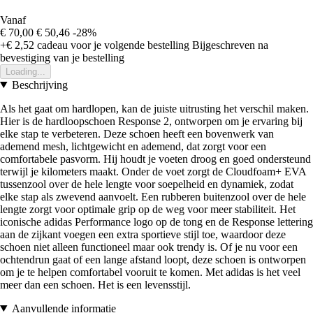
Vanaf
€ 70,00
€ 50,46
-28%
+€ 2,52
cadeau voor je volgende bestelling
Bijgeschreven na
bevestiging van je bestelling
Loading...
Beschrijving
Als het gaat om hardlopen, kan de juiste uitrusting het verschil maken.
Hier is de hardloopschoen Response 2, ontworpen om je ervaring bij
elke stap te verbeteren. Deze schoen heeft een bovenwerk van
ademend mesh, lichtgewicht en ademend, dat zorgt voor een
comfortabele pasvorm. Hij houdt je voeten droog en goed ondersteund
terwijl je kilometers maakt. Onder de voet zorgt de Cloudfoam+ EVA
tussenzool over de hele lengte voor soepelheid en dynamiek, zodat
elke stap als zwevend aanvoelt. Een rubberen buitenzool over de hele
lengte zorgt voor optimale grip op de weg voor meer stabiliteit. Het
iconische adidas Performance logo op de tong en de Response lettering
aan de zijkant voegen een extra sportieve stijl toe, waardoor deze
schoen niet alleen functioneel maar ook trendy is. Of je nu voor een
ochtendrun gaat of een lange afstand loopt, deze schoen is ontworpen
om je te helpen comfortabel vooruit te komen. Met adidas is het veel
meer dan een schoen. Het is een levensstijl.
Aanvullende informatie