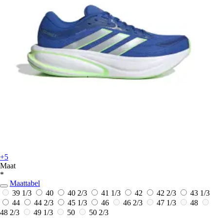
+5
Maat
*
Maattabel
39 1/3
40
40 2/3
41 1/3
42
42 2/3
43 1/3
44
44 2/3
45 1/3
46
46 2/3
47 1/3
48
48 2/3
49 1/3
50
50 2/3