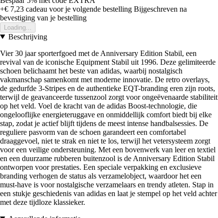
Bespaar 5%
met code
EXTRA
+€ 7,23
cadeau voor je volgende bestelling
Bijgeschreven na
bevestiging van je bestelling
Loading...
Beschrijving
Vier 30 jaar sporterfgoed met de Anniversary Edition Stabil, een
revival van de iconische Equipment Stabil uit 1996. Deze gelimiteerde
schoen belichaamt het beste van adidas, waarbij nostalgisch
vakmanschap samenkomt met moderne innovatie. De retro overlays,
de gedurfde 3-Stripes en de authentieke EQT-branding eren zijn roots,
terwijl de geavanceerde tussenzool zorgt voor ongeëvenaarde stabiliteit
op het veld. Voel de kracht van de adidas Boost-technologie, die
ongelooflijke energieteruggave en onmiddellijk comfort biedt bij elke
stap, zodat je actief blijft tijdens de meest intense handbalsessies. De
reguliere pasvorm van de schoen garandeert een comfortabel
draaggevoel, niet te strak en niet te los, terwijl het vetersysteem zorgt
voor een veilige ondersteuning. Met een bovenwerk van leer en textiel
en een duurzame rubberen buitenzool is de Anniversary Edition Stabil
ontworpen voor prestaties. Een speciale verpakking en exclusieve
branding verhogen de status als verzamelobject, waardoor het een
must-have is voor nostalgische verzamelaars en trendy atleten. Stap in
een stukje geschiedenis van adidas en laat je stempel op het veld achter
met deze tijdloze klassieker.