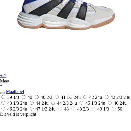
+-2
Maat
*
Maattabel
39 1/3
40
40 2/3
41 1/3
24u
42
24u
42 2/3
24u
43 1/3
24u
44
24u
44 2/3
24u
45 1/3
24u
46
24u
46 2/3
24u
47 1/3
24u
48
48 2/3
49 1/3
50
Dit veld is verplicht