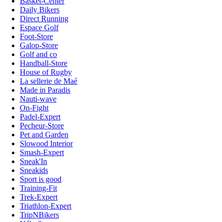
Basket-Center
Daily Bikers
Direct Running
Espace Golf
Foot-Store
Galop-Store
Golf and co
Handball-Store
House of Rugby
La sellerie de Maé
Made in Paradis
Nauti-wave
On-Fight
Padel-Expert
Pecheur-Store
Pet and Garden
Slowood Interior
Smash-Expert
Sneak'In
Sneakids
Sport is good
Training-Fit
Trek-Expert
Triathlon-Expert
TripNBikers