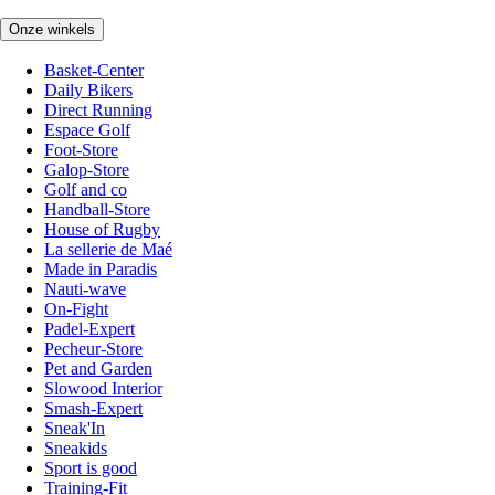
Onze winkels
Basket-Center
Daily Bikers
Direct Running
Espace Golf
Foot-Store
Galop-Store
Golf and co
Handball-Store
House of Rugby
La sellerie de Maé
Made in Paradis
Nauti-wave
On-Fight
Padel-Expert
Pecheur-Store
Pet and Garden
Slowood Interior
Smash-Expert
Sneak'In
Sneakids
Sport is good
Training-Fit