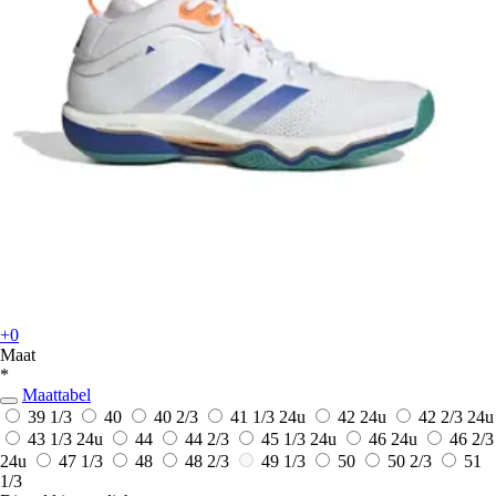
+0
Maat
*
Maattabel
39 1/3
40
40 2/3
41 1/3
24u
42
24u
42 2/3
24u
43 1/3
24u
44
44 2/3
45 1/3
24u
46
24u
46 2/3
24u
47 1/3
48
48 2/3
49 1/3
50
50 2/3
51
1/3