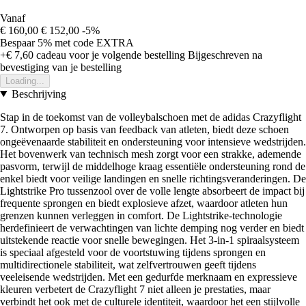
Vanaf
€ 160,00
€ 152,00
-5%
Bespaar 5%
met code
EXTRA
+€ 7,60
cadeau voor je volgende bestelling
Bijgeschreven na
bevestiging van je bestelling
Loading...
Beschrijving
Stap in de toekomst van de volleybalschoen met de adidas Crazyflight
7. Ontworpen op basis van feedback van atleten, biedt deze schoen
ongeëvenaarde stabiliteit en ondersteuning voor intensieve wedstrijden.
Het bovenwerk van technisch mesh zorgt voor een strakke, ademende
pasvorm, terwijl de middelhoge kraag essentiële ondersteuning rond de
enkel biedt voor veilige landingen en snelle richtingsveranderingen. De
Lightstrike Pro tussenzool over de volle lengte absorbeert de impact bij
frequente sprongen en biedt explosieve afzet, waardoor atleten hun
grenzen kunnen verleggen in comfort. De Lightstrike-technologie
herdefinieert de verwachtingen van lichte demping nog verder en biedt
uitstekende reactie voor snelle bewegingen. Het 3-in-1 spiraalsysteem
is speciaal afgesteld voor de voortstuwing tijdens sprongen en
multidirectionele stabiliteit, wat zelfvertrouwen geeft tijdens
veeleisende wedstrijden. Met een gedurfde merknaam en expressieve
kleuren verbetert de Crazyflight 7 niet alleen je prestaties, maar
verbindt het ook met de culturele identiteit, waardoor het een stijlvolle