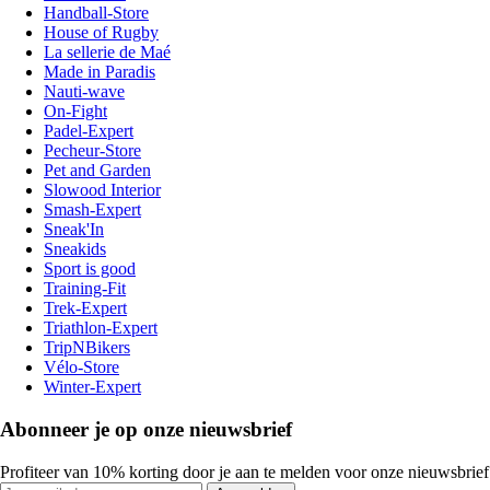
Handball-Store
House of Rugby
La sellerie de Maé
Made in Paradis
Nauti-wave
On-Fight
Padel-Expert
Pecheur-Store
Pet and Garden
Slowood Interior
Smash-Expert
Sneak'In
Sneakids
Sport is good
Training-Fit
Trek-Expert
Triathlon-Expert
TripNBikers
Vélo-Store
Winter-Expert
Abonneer je op onze nieuwsbrief
Profiteer van 10% korting door je aan te melden voor onze nieuwsbrief