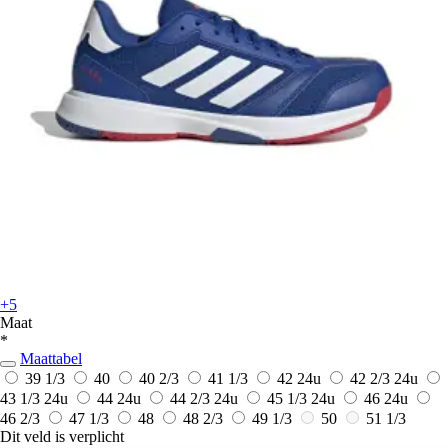
+5
Maat
*
Maattabel
39 1/3
40
40 2/3
41 1/3
42
24u
42 2/3
24u
43 1/3
24u
44
24u
44 2/3
24u
45 1/3
24u
46
24u
46 2/3
47 1/3
48
48 2/3
49 1/3
50
51 1/3
Dit veld is verplicht