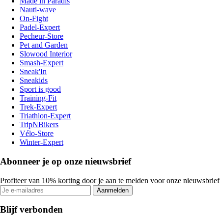
Made in Paradis
Nauti-wave
On-Fight
Padel-Expert
Pecheur-Store
Pet and Garden
Slowood Interior
Smash-Expert
Sneak'In
Sneakids
Sport is good
Training-Fit
Trek-Expert
Triathlon-Expert
TripNBikers
Vélo-Store
Winter-Expert
Abonneer je op onze nieuwsbrief
Profiteer van 10% korting door je aan te melden voor onze nieuwsbrief
Aanmelden
Blijf verbonden