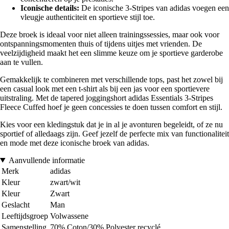
Iconische details:
De iconische 3-Stripes van adidas voegen een
vleugje authenticiteit en sportieve stijl toe.
Deze broek is ideaal voor niet alleen trainingssessies, maar ook voor
ontspanningsmomenten thuis of tijdens uitjes met vrienden. De
veelzijdigheid maakt het een slimme keuze om je sportieve garderobe
aan te vullen.
Gemakkelijk te combineren met verschillende tops, past het zowel bij
een casual look met een t-shirt als bij een jas voor een sportievere
uitstraling. Met de tapered joggingshort adidas Essentials 3-Stripes
Fleece Cuffed hoef je geen concessies te doen tussen comfort en stijl.
Kies voor een kledingstuk dat je in al je avonturen begeleidt, of ze nu
sportief of alledaags zijn. Geef jezelf de perfecte mix van functionaliteit
en mode met deze iconische broek van adidas.
Aanvullende informatie
Merk
adidas
Kleur
zwart/wit
Kleur
Zwart
Geslacht
Man
Leeftijdsgroep
Volwassene
Samenstelling
70% Coton/30% Polyester recyclé