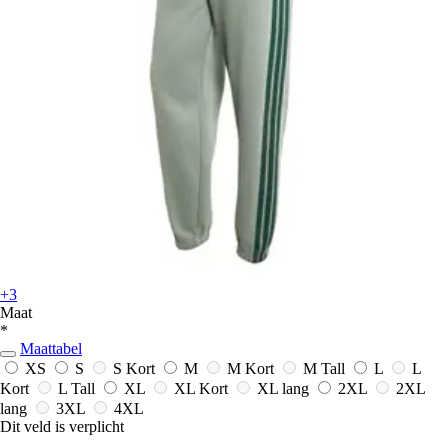
+3
Maat
*
Maattabel
XS
S
S Kort
M
M Kort
M Tall
L
L
Kort
L Tall
XL
XL Kort
XL lang
2XL
2XL
lang
3XL
4XL
Dit veld is verplicht