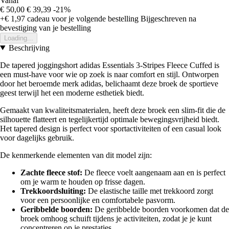
Vanaf
€ 50,00
€ 39,39
-21%
+€ 1,97
cadeau voor je volgende bestelling
Bijgeschreven na
bevestiging van je bestelling
Loading...
Beschrijving
De tapered joggingshort adidas Essentials 3-Stripes Fleece Cuffed is
een must-have voor wie op zoek is naar comfort en stijl. Ontworpen
door het beroemde merk adidas, belichaamt deze broek de sportieve
geest terwijl het een moderne esthetiek biedt.
Gemaakt van kwaliteitsmaterialen, heeft deze broek een slim-fit die de
silhouette flatteert en tegelijkertijd optimale bewegingsvrijheid biedt.
Het tapered design is perfect voor sportactiviteiten of een casual look
voor dagelijks gebruik.
De kenmerkende elementen van dit model zijn:
Zachte fleece stof:
De fleece voelt aangenaam aan en is perfect
om je warm te houden op frisse dagen.
Trekkoordsluiting:
De elastische taille met trekkoord zorgt
voor een persoonlijke en comfortabele pasvorm.
Geribbelde boorden:
De geribbelde boorden voorkomen dat de
broek omhoog schuift tijdens je activiteiten, zodat je je kunt
concentreren op je prestaties.