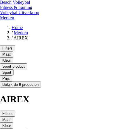
Beach Volleybal
Fitness & training
Volleybal Uitverkoop
Merken
Home
/
Merken
/
AIREX
Filters
Maat
Kleur
Soort product
Sport
Prijs
Bekijk de 9 producten
AIREX
Filters
Maat
Kleur