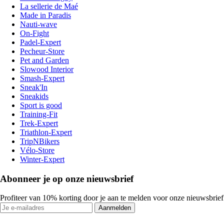
La sellerie de Maé
Made in Paradis
Nauti-wave
On-Fight
Padel-Expert
Pecheur-Store
Pet and Garden
Slowood Interior
Smash-Expert
Sneak'In
Sneakids
Sport is good
Training-Fit
Trek-Expert
Triathlon-Expert
TripNBikers
Vélo-Store
Winter-Expert
Abonneer je op onze nieuwsbrief
Profiteer van 10% korting door je aan te melden voor onze nieuwsbrief
Aanmelden