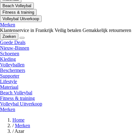
Beach Volleybal
Fitness & training
Volleybal Uitverkoop
Merken
Klantenservice in Frankrijk
Veilig betalen
Gemakkelijk retourneren
Zoeken
Goede Deals
Nieuw-Binnen
Schoenen
Kleding
Volleyballen
Beschermers
Supporter
Lifestyle
Materiaal
Beach Volleybal
Fitness & training
Volleybal Uitverkoop
Merken
Home
/
Merken
/
Azar