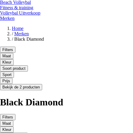
Beach Volleybal
Fitness & training
Volleybal Uitverkoop
Merken
Home
/
Merken
/
Black Diamond
Filters
Maat
Kleur
Soort product
Sport
Prijs
Bekijk de 2 producten
Black Diamond
Filters
Maat
Kleur