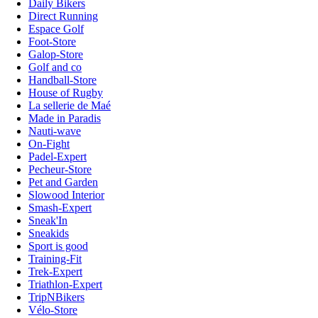
Daily Bikers
Direct Running
Espace Golf
Foot-Store
Galop-Store
Golf and co
Handball-Store
House of Rugby
La sellerie de Maé
Made in Paradis
Nauti-wave
On-Fight
Padel-Expert
Pecheur-Store
Pet and Garden
Slowood Interior
Smash-Expert
Sneak'In
Sneakids
Sport is good
Training-Fit
Trek-Expert
Triathlon-Expert
TripNBikers
Vélo-Store