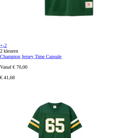
+-2
2 kleuren
Champion
Jersey Time Capsule
Vanaf
€ 70,00
€ 41,68