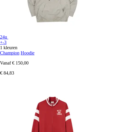
24u
+-3
1 kleuren
Champion
Hoodie
Vanaf
€ 150,00
€ 84,83