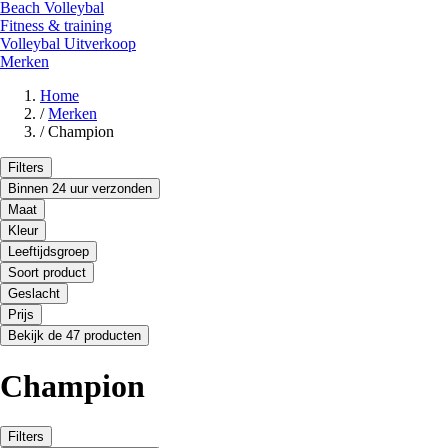
Beach Volleybal
Fitness & training
Volleybal Uitverkoop
Merken
Home
/
Merken
/
Champion
Filters
Binnen 24 uur verzonden
Maat
Kleur
Leeftijdsgroep
Soort product
Geslacht
Prijs
Bekijk de 47 producten
Champion
Filters