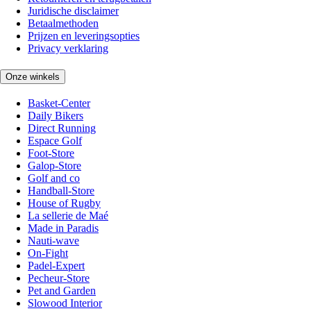
Juridische disclaimer
Betaalmethoden
Prijzen en leveringsopties
Privacy verklaring
Onze winkels
Basket-Center
Daily Bikers
Direct Running
Espace Golf
Foot-Store
Galop-Store
Golf and co
Handball-Store
House of Rugby
La sellerie de Maé
Made in Paradis
Nauti-wave
On-Fight
Padel-Expert
Pecheur-Store
Pet and Garden
Slowood Interior