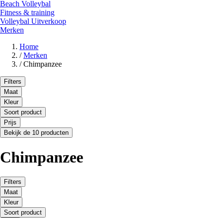
Beach Volleybal
Fitness & training
Volleybal Uitverkoop
Merken
Home
/
Merken
/
Chimpanzee
Filters
Maat
Kleur
Soort product
Prijs
Bekijk de 10 producten
Chimpanzee
Filters
Maat
Kleur
Soort product