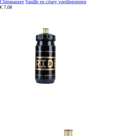
Chimpanzee
Vanille en crispy voedingsrepen
€ 7,08