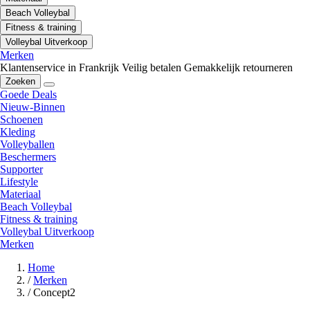
Beach Volleybal
Fitness & training
Volleybal Uitverkoop
Merken
Klantenservice in Frankrijk
Veilig betalen
Gemakkelijk retourneren
Zoeken
Goede Deals
Nieuw-Binnen
Schoenen
Kleding
Volleyballen
Beschermers
Supporter
Lifestyle
Materiaal
Beach Volleybal
Fitness & training
Volleybal Uitverkoop
Merken
Home
/
Merken
/
Concept2