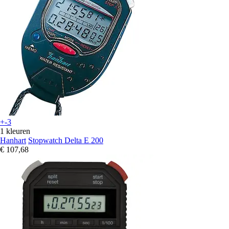
+-3
1 kleuren
Hanhart
Stopwatch Delta E 200
€ 107,68