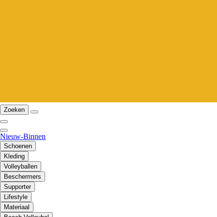
Zoeken
Nieuw-Binnen
Schoenen
Kleding
Volleyballen
Beschermers
Supporter
Lifestyle
Materiaal