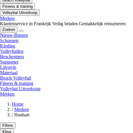
Beach Volleybal
Fitness & training
Volleybal Uitverkoop
Merken
Klantenservice in Frankrijk
Veilig betalen
Gemakkelijk retourneren
Zoeken
Nieuw-Binnen
Schoenen
Kleding
Volleyballen
Beschermers
Supporter
Lifestyle
Materiaal
Beach Volleybal
Fitness & training
Volleybal Uitverkoop
Merken
Home
/
Merken
/
Hanhart
Filters
Kleur