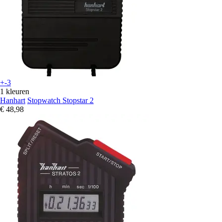
+-3
1 kleuren
Hanhart
Stopwatch Stopstar 2
€ 48,98