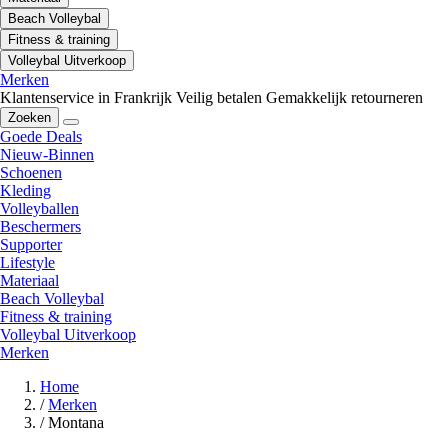
Beach Volleybal
Fitness & training
Volleybal Uitverkoop
Merken
Klantenservice in Frankrijk
Veilig betalen
Gemakkelijk retourneren
Zoeken
Goede Deals
Nieuw-Binnen
Schoenen
Kleding
Volleyballen
Beschermers
Supporter
Lifestyle
Materiaal
Beach Volleybal
Fitness & training
Volleybal Uitverkoop
Merken
Home
/
Merken
/
Montana