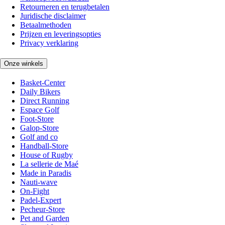
Retourneren en terugbetalen
Juridische disclaimer
Betaalmethoden
Prijzen en leveringsopties
Privacy verklaring
Onze winkels
Basket-Center
Daily Bikers
Direct Running
Espace Golf
Foot-Store
Galop-Store
Golf and co
Handball-Store
House of Rugby
La sellerie de Maé
Made in Paradis
Nauti-wave
On-Fight
Padel-Expert
Pecheur-Store
Pet and Garden