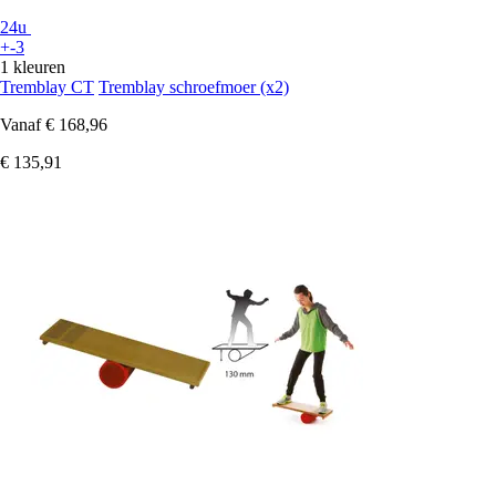
24u
+-3
1 kleuren
Tremblay CT
Tremblay schroefmoer (x2)
Vanaf
€ 168,96
€ 135,91