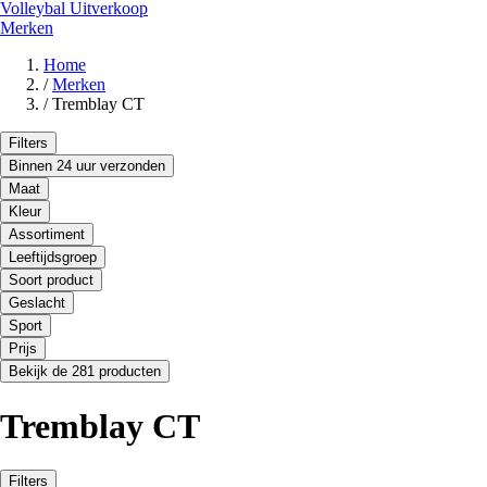
Volleybal Uitverkoop
Merken
Home
/
Merken
/
Tremblay CT
Filters
Binnen 24 uur verzonden
Maat
Kleur
Assortiment
Leeftijdsgroep
Soort product
Geslacht
Sport
Prijs
Bekijk de 281 producten
Tremblay CT
Filters