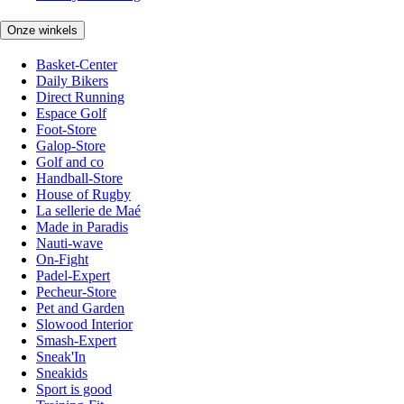
Onze winkels
Basket-Center
Daily Bikers
Direct Running
Espace Golf
Foot-Store
Galop-Store
Golf and co
Handball-Store
House of Rugby
La sellerie de Maé
Made in Paradis
Nauti-wave
On-Fight
Padel-Expert
Pecheur-Store
Pet and Garden
Slowood Interior
Smash-Expert
Sneak'In
Sneakids
Sport is good