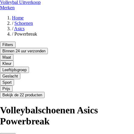
Volleybal Uitverkoop
Merken
Home
/
Schoenen
/
Asics
/
Powerbreak
Filters
Binnen 24 uur verzonden
Maat
Kleur
Leeftijdsgroep
Geslacht
Sport
Prijs
Bekijk de 22 producten
Volleybalschoenen Asics
Powerbreak