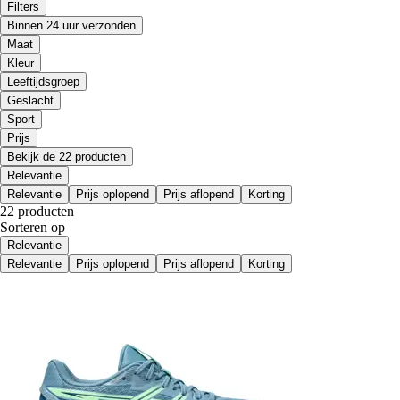
Filters
Binnen 24 uur verzonden
Maat
Kleur
Leeftijdsgroep
Geslacht
Sport
Prijs
Bekijk de 22 producten
Relevantie
Relevantie
Prijs oplopend
Prijs aflopend
Korting
22 producten
Sorteren op
Relevantie
Relevantie
Prijs oplopend
Prijs aflopend
Korting