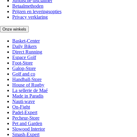
Juridische disclaimer
Betaalmethoden
Prijzen en leveringsopties
Privacy verklaring
Onze winkels
Basket-Center
Daily Bikers
Direct Running
Espace Golf
Foot-Store
Galop-Store
Golf and co
Handball-Store
House of Rugby
La sellerie de Maé
Made in Paradis
Nauti-wave
On-Fight
Padel-Expert
Pecheur-Store
Pet and Garden
Slowood Interior
Smash-Expert