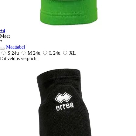
+4
Maat
*
Maattabel
S
24u
M
24u
L
24u
XL
Dit veld is verplicht