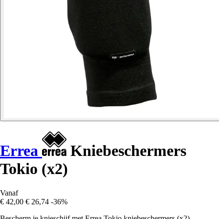
Errea
Kniebeschermers
Tokio (x2)
Vanaf
€ 42,00
€ 26,74
-36%
Bescherm je knieschijf met Errea Tokio kniebeschermers (x2),