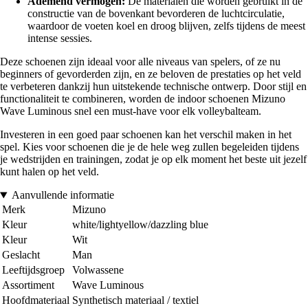
Ademend vermogen:
De materialen die worden gebruikt in de
constructie van de bovenkant bevorderen de luchtcirculatie,
waardoor de voeten koel en droog blijven, zelfs tijdens de meest
intense sessies.
Deze schoenen zijn ideaal voor alle niveaus van spelers, of ze nu
beginners of gevorderden zijn, en ze beloven de prestaties op het veld
te verbeteren dankzij hun uitstekende technische ontwerp. Door stijl en
functionaliteit te combineren, worden de indoor schoenen Mizuno
Wave Luminous snel een must-have voor elk volleybalteam.
Investeren in een goed paar schoenen kan het verschil maken in het
spel. Kies voor schoenen die je de hele weg zullen begeleiden tijdens
je wedstrijden en trainingen, zodat je op elk moment het beste uit jezelf
kunt halen op het veld.
Aanvullende informatie
Merk
Mizuno
Kleur
white/lightyellow/dazzling blue
Kleur
Wit
Geslacht
Man
Leeftijdsgroep
Volwassene
Assortiment
Wave Luminous
Hoofdmateriaal
Synthetisch materiaal / textiel