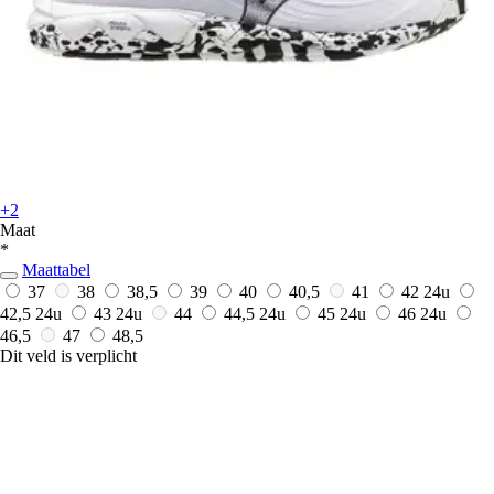
+2
Maat
*
Maattabel
37
38
38,5
39
40
40,5
41
42
24u
42,5
24u
43
24u
44
44,5
24u
45
24u
46
24u
46,5
47
48,5
Dit veld is verplicht