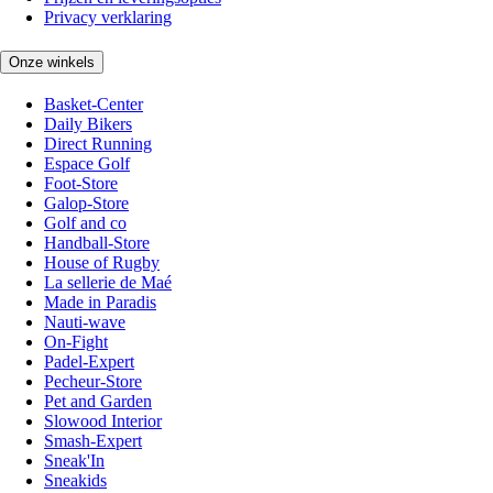
Privacy verklaring
Onze winkels
Basket-Center
Daily Bikers
Direct Running
Espace Golf
Foot-Store
Galop-Store
Golf and co
Handball-Store
House of Rugby
La sellerie de Maé
Made in Paradis
Nauti-wave
On-Fight
Padel-Expert
Pecheur-Store
Pet and Garden
Slowood Interior
Smash-Expert
Sneak'In
Sneakids