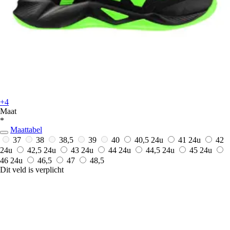
+4
Maat
*
Maattabel
37
38
38,5
39
40
40,5
24u
41
24u
42
24u
42,5
24u
43
24u
44
24u
44,5
24u
45
24u
46
24u
46,5
47
48,5
Dit veld is verplicht