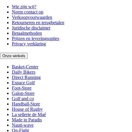
Wie zijn wij?
Neem contact op
Verkoopvoorwaarden
Retourneren en terugbetalen
Juridische disclaimer
Betaalmethoden
Prijzen en leveringsopties
Privacy verklaring
Onze winkels
Basket-Center
Daily Bikers
Direct Running
Espace Golf
Foot-Store
Galop-Store
Golf and co
Handball-Store
House of Rugby
La sellerie de Maé
Made in Paradis
Nauti-wave
On-Fight