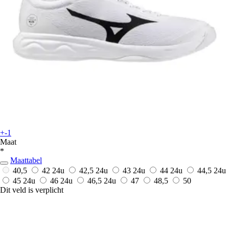
+-1
Maat
*
Maattabel
40,5
42
24u
42,5
24u
43
24u
44
24u
44,5
24u
45
24u
46
24u
46,5
24u
47
48,5
50
Dit veld is verplicht