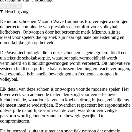
Loading...
Beschrijving
De indoorschoenen Mizuno Wave Luminous Pro vertegenwoordigen
de perfecte combinatie van prestaties en comfort voor volleybal
liefhebbers. Ontworpen door het beroemde merk Mizuno, zijn ze
ideaal voor spelers die op zoek zijn naar optimale ondersteuning en
opmerkelijke grip op het veld.
De Wave-technologie die in deze schoenen is geïntegreerd, biedt een
uitstekende schokabsorptie, waardoor spiervermoeidheid wordt
verminderd en uithoudingsvermogen wordt verbeterd. Dit innovatieve
systeem biedt een perfecte balans tussen demping en reactievermogen,
wat essentieel is bij snelle bewegingen en frequente sprongen in
volleybal.
Elk detail van deze schoen is ontworpen voor de moderne speler. Het
bovenwerk van ademende materialen zorgt voor een effectieve
luchtcirculatie, waardoor je voeten koel en droog blijven, zelfs tijdens
de meest intense wedstrijden. Bovendien respecteert het ergonomische
ontwerp de natuurlijke vorm van de voet, waardoor een veilige
pasvorm wordt geboden zonder de bewegingsvrijheid te
compromitteren.
De buitenzool is uitgerust met een specifiek patroon dat optimale