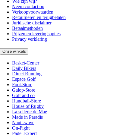
Wie zijn wij?
Neem contact op
Verkoopvoorwaarden
Retourneren en terugbetalen
Juridische disclaimer
Betaalmethoden
Prijzen en leveringsopties
Privacy verklaring
Onze winkels
Basket-Center
Daily Bikers
Direct Running
Espace Golf
Foot-Store
Galop-Store
Golf and co
Handball-Store
House of Rugby
La sellerie de Maé
Made in Paradis
Nauti-wave
On-Fight
Padel-Expert