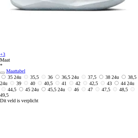
+3
Maat
*
Maattabel
35
24u
35,5
36
36,5
24u
37,5
38
24u
38,5
24u
39
40
40,5
41
42
42,5
43
44
24u
44,5
45
24u
45,5
24u
46
47
47,5
48,5
49,5
Dit veld is verplicht