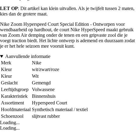
LET OP
: Dit artikel kan klein uitvallen. Als je twijfelt tussen 2 maten,
kies dan de grotere maat.
Nike Zoom Hyperspeed Court Special Edition - Ontworpen voor
wendbaarheid op hardhout, de court Nike HyperSpeed ​​maakt gebruik
van Zoom Air demping onder de tenen en een gripvaste zool die je
voegt traction biedt. Het lichte ontwerp is ademend en duurzaam zodat
je er het hele seizoen mee vooruit kunt.
Aanvullende informatie
Merk
Nike
Kleur
wit/zwart/roze
Kleur
Wit
Geslacht
Gemengd
Leeftijdsgroep
Volwassene
Karakteristiek
Binnenshuis
Assortiment
Hyperspeed Court
Hoofdmateriaal
Synthetisch materiaal / textiel
Schoenzool
slijtvast rubber
Loading...
Loading...