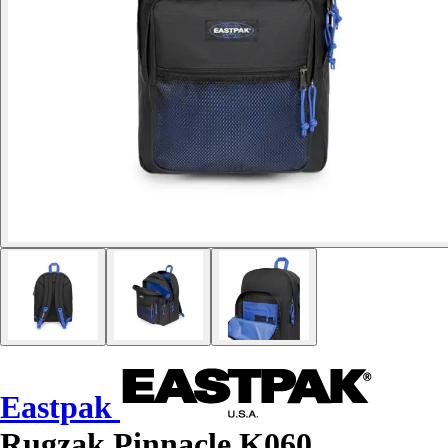
Eastpak
Rugzak Pinnacle K060