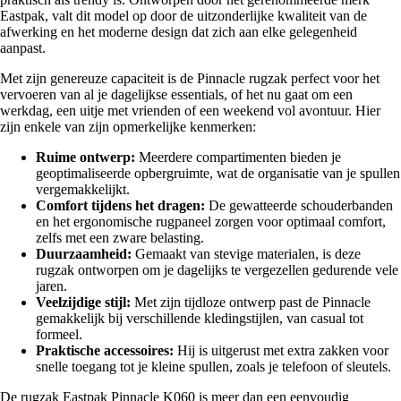
Eastpak, valt dit model op door de uitzonderlijke kwaliteit van de
afwerking en het moderne design dat zich aan elke gelegenheid
aanpast.
Met zijn genereuze capaciteit is de Pinnacle rugzak perfect voor het
vervoeren van al je dagelijkse essentials, of het nu gaat om een
werkdag, een uitje met vrienden of een weekend vol avontuur. Hier
zijn enkele van zijn opmerkelijke kenmerken:
Ruime ontwerp:
Meerdere compartimenten bieden je
geoptimaliseerde opbergruimte, wat de organisatie van je spullen
vergemakkelijkt.
Comfort tijdens het dragen:
De gewatteerde schouderbanden
en het ergonomische rugpaneel zorgen voor optimaal comfort,
zelfs met een zware belasting.
Duurzaamheid:
Gemaakt van stevige materialen, is deze
rugzak ontworpen om je dagelijks te vergezellen gedurende vele
jaren.
Veelzijdige stijl:
Met zijn tijdloze ontwerp past de Pinnacle
gemakkelijk bij verschillende kledingstijlen, van casual tot
formeel.
Praktische accessoires:
Hij is uitgerust met extra zakken voor
snelle toegang tot je kleine spullen, zoals je telefoon of sleutels.
De rugzak Eastpak Pinnacle K060 is meer dan een eenvoudig