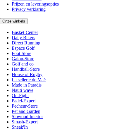
Prijzen en leveringsopties
Privacy verklaring
Onze winkels
Basket-Center
Daily Bikers
Direct Running
Espace Golf
Foot-Store
Galop-Store
Golf and co
Handball-Store
House of Rugby
La sellerie de Maé
Made in Paradis
Nauti-wave
On-Fight
Padel-Expert
Pecheur-Store
Pet and Garden
Slowood Interior
Smash-Expert
Sneak'In