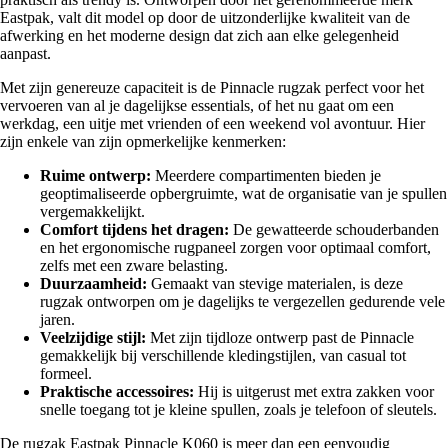
Eastpak, valt dit model op door de uitzonderlijke kwaliteit van de
afwerking en het moderne design dat zich aan elke gelegenheid
aanpast.
Met zijn genereuze capaciteit is de Pinnacle rugzak perfect voor het
vervoeren van al je dagelijkse essentials, of het nu gaat om een
werkdag, een uitje met vrienden of een weekend vol avontuur. Hier
zijn enkele van zijn opmerkelijke kenmerken:
Ruime ontwerp:
Meerdere compartimenten bieden je
geoptimaliseerde opbergruimte, wat de organisatie van je spullen
vergemakkelijkt.
Comfort tijdens het dragen:
De gewatteerde schouderbanden
en het ergonomische rugpaneel zorgen voor optimaal comfort,
zelfs met een zware belasting.
Duurzaamheid:
Gemaakt van stevige materialen, is deze
rugzak ontworpen om je dagelijks te vergezellen gedurende vele
jaren.
Veelzijdige stijl:
Met zijn tijdloze ontwerp past de Pinnacle
gemakkelijk bij verschillende kledingstijlen, van casual tot
formeel.
Praktische accessoires:
Hij is uitgerust met extra zakken voor
snelle toegang tot je kleine spullen, zoals je telefoon of sleutels.
De rugzak Eastpak Pinnacle K060 is meer dan een eenvoudig