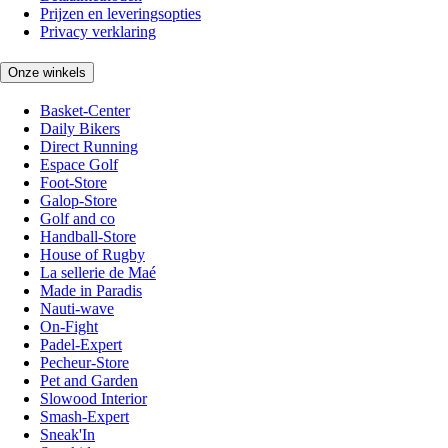
Prijzen en leveringsopties
Privacy verklaring
Onze winkels
Basket-Center
Daily Bikers
Direct Running
Espace Golf
Foot-Store
Galop-Store
Golf and co
Handball-Store
House of Rugby
La sellerie de Maé
Made in Paradis
Nauti-wave
On-Fight
Padel-Expert
Pecheur-Store
Pet and Garden
Slowood Interior
Smash-Expert
Sneak'In