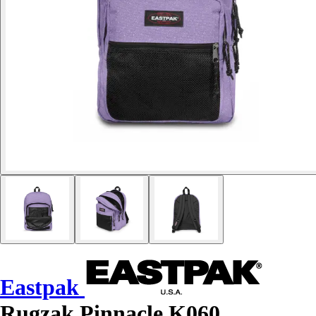
Eastpak
Rugzak Pinnacle K060